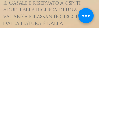
Il Casale è riservato a ospiti
adulti alla ricerca di una
vacanza rilassante circondati
dalla natura e dalla
tranquillità da alternare alla
scoperta della regione. Il
Piemonte ha molto da offrire in
termini di cultura, arte, natura,
cibo e vino.